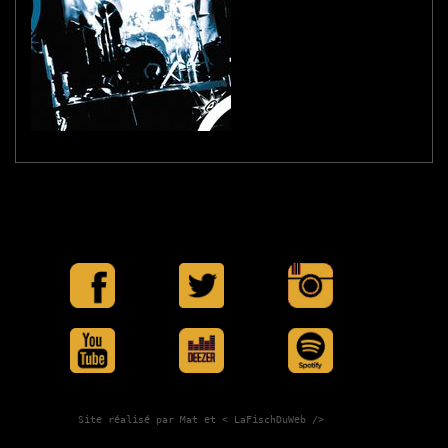
Site réalisé par Mat et
< LaFischDuWeb />