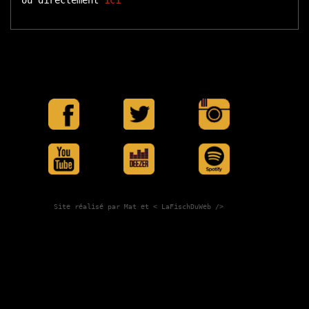
ou directement
ici
Site réalisé par Mat et
< LaFischDuWeb />