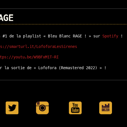
AGE
n #1 de la playlist « Bleu Blanc RAGE ! » sur
Spotify
!
ps://smarturl.it/LofoforaLesSirenes
tps://youtu.be/W9BFxM1T-RI
r la sortie de « Lofofora (Remastered 2022) » !