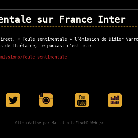
entale sur France Inter
direct, « Foule sentimentale » l’émission de Didier Varr
és de Thiéfaine, le podcast c’est ici:
emissions/foule-sentimentale
Site réalisé par Mat et
< LaFischDuWeb />